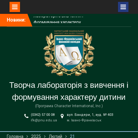
лабораторії з вивчення і
формування характеру
Перейти
дитини
Новини:
до
Підсумки першого етапу
вмісту
навчання здобувачів
освіти
Найактивніші
сертифіковані здобувачки
працюють з учнями
Творча лабораторія з вивчення і
формування характеру дитини
(Програма Character International, Inc.)
(0342) 57 00 08
вул. Бандери, 1, ауд. № 403
ifk@pnu.edu.ua
м. Івано-Франківськ
Головна
2025
Лютий
21